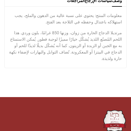
وصف
سياسات الإرجاع
المراجعات
معلومات المنتج: يحتوي على نسبة عالية من الدهون والملح، يجب
استهلاكه باعتدال وحفظه في الثلاجة بعد الفتح.
مرتديلا الدجاج الحارة من زوان، وزنها 850 غرامًا، بلون وردي. هذا
اللحم المُصنّع اللذيذ يُشكّل خيارًا مميزًا لوجبة فطور. يُمكن الاستمتاع
به مع الجبن أو الزبدة أو الزيتون. كما أنه يُشكّل بديلًا لذيذًا للحم أو
الدجاج في البيتزا أو المعكرونة. تُضاف التوابل والبهارات لإضفاء نكهة
حارة ولذيذة.