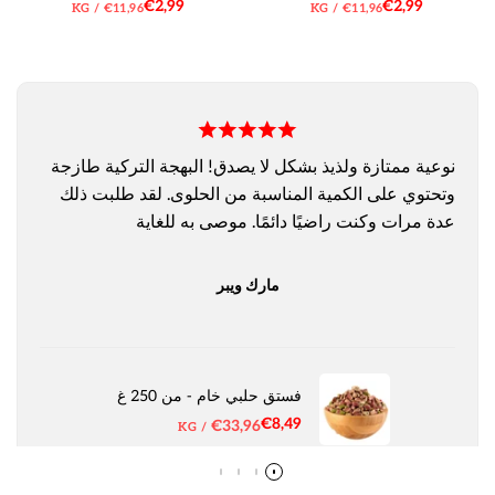
سعر
€2,99
سعر
€2,99
سعر
لكل
سعر
لكل
KG
/
€11,96
KG
/
€11,96
البيع
البيع
الوحدة
الوحدة
نوعية ممتازة ولذيذ بشكل لا يصدق! البهجة التركية طازجة
وتحتوي على الكمية المناسبة من الحلوى. لقد طلبت ذلك
عدة مرات وكنت راضيًا دائمًا. موصى به للغاية
مارك ويبر
فستق حلبي خام - من 250 غ
سعر
€8,49
سعر
€33,96
لكل
KG
/
البيع
الوحدة