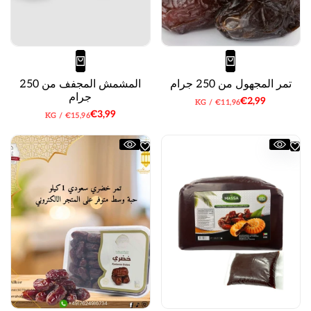
تمر المجهول من 250 جرام
المشمش المجفف من 250
جرام
سعر
€2,99
سعر
لكل
KG
/
€11,96
البيع
الوحدة
سعر
€3,99
سعر
لكل
KG
/
€15,96
البيع
الوحدة