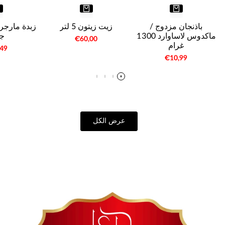
باذنجان مزدوج /
زيت زيتون 5 لتر
ماكدوس لاساوارد 1300
جر
سعر
€60,00
غرام
البيع
سع
,49
البي
سعر
€10,99
البيع
عرض الكل