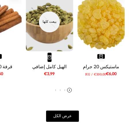
بيعت كلها
ماستيكس 20 جرام
الهيل كامل إضافي
قرفة 100 غرام
سعر
€6,00
سعر
€3,99
سع
50
سعر
لكل
KG
/
€300,00
البيع
البيع
الب
الوحدة
عرض الكل