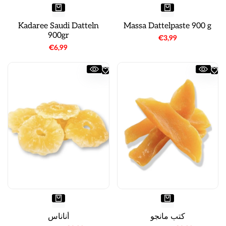
Kadaree Saudi Datteln
Massa Dattelpaste 900 g
900gr
سعر
€3,99
البيع
سعر
€6,99
البيع
كتب مانجو
أناناس