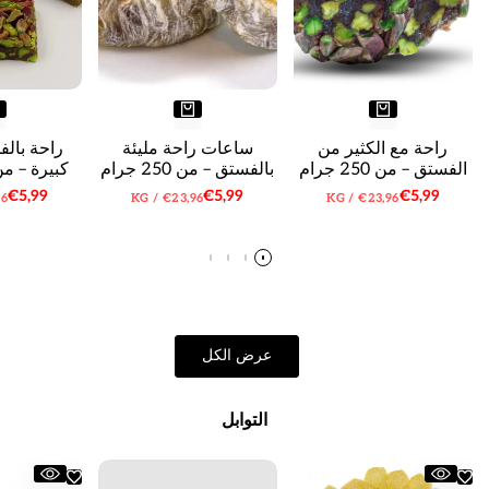
راحة مع الكثير من
ساعات راحة مليئة
راحة بال
الفستق – من 250 جرام
بالفستق – من 250 جرام
كبيرة – من 250 ج
سعر
€5,99
سعر
€5,99
سعر
€5,99
سعر
لكل
سعر
لكل
سع
96
KG
/
€23,96
KG
/
€23,96
البيع
البيع
البيع
الوحدة
الوحدة
ال
عرض الكل
التوابل