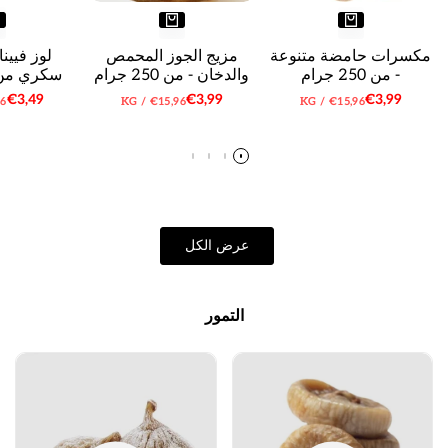
مكسرات حامضة متنوعة
مزيج الجوز المحمص
لوز فيين
- من 250 جرام
والدخان - من 250 جرام
سكري من 250 جر
سعر
€3,99
سعر
€3,99
سعر
€3,49
سعر
لكل
سعر
لكل
سع
96
KG
/
€15,96
KG
/
€15,96
البيع
البيع
البيع
الوحدة
الوحدة
ال
عرض الكل
التمور