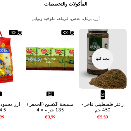
المأكولات والتخصصات
أرز، برغل، عدس، فريكة، ملوخية وتوابل
بيعت كلها
زعتر فلسطيني فاخر -
مسبحة الكسيح (الحمص)
أرز محمود 
450 جم
135 جرام × 4
4.5 كجم
سعر
€5,50
سعر
€3,99
سع
,99
البيع
البيع
البي