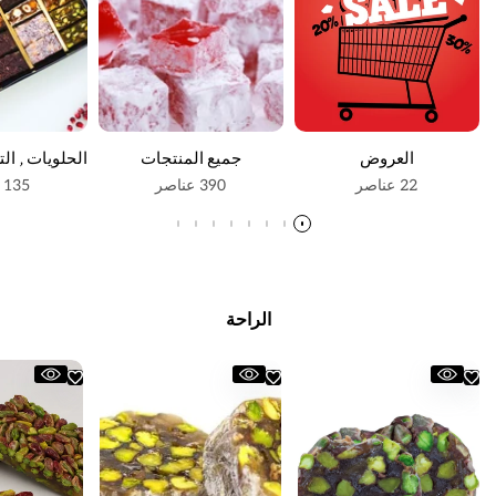
العروض
جميع المنتجات
22 عناصر
390 عناصر
135 عناصر
الراحة