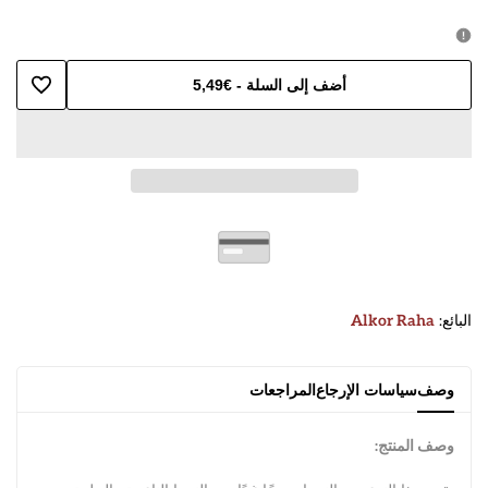
الكمية
الكمية
لـ
لـ
أضف إلى السلة
-
€5,49
أضف
نوجا
نوجا
إلى
بالفستق
بالفستق
قائمة
من
من
الرغبات
250
250
جرام
البائع:
جرام
البائع:
Alkor Raha
وصف
سياسات الإرجاع
المراجعات
وصف المنتج: