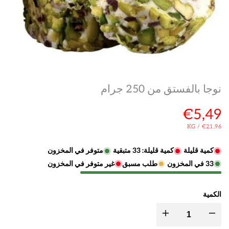
نوجا بالفستق من 250 جرام
سعر
€5,49
البيع
سعر
لكل
KG
/
€21,96
الوحدة
كمية قليلة
كمية قليلة:
33
متبقية
متوفر في المخزون
33
في المخزون
طلب مسبق
غير متوفر في المخزون
الكمية
تقليل
زيادة