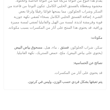
يقدم هذا النوع من النوجا مزيجًا غنيًا من النوجا الناعمة والحلوة،
محشوة ومغطاة بالفستق الحلبي الكامل. تتكون النوجا من قاعدة من
السكر وشراب الجلوكوز، مما يمنحها قوامًا رقيقًا ولزجًا بعض
الشيء. إضافة الفستق الحلبي الكامل بسخاء تُضفي نكهة جوزية
قوية وقرمشة لذيذة. لمسة من الهيل والفانيليا تُضفي لمسة مميزة
وراقية. قد يحتوي هذا المنتج على آثار من المكسرات بسبب مكوناته.
مكونات:
سكر، شراب الجلوكوز،
فستق
، ماء، هيل،
مسحوق بياض البيض
(يحتوي على بياض البيض)، ملح، حمض الستريك، نكهة الفانيليا.
نصائح عن الحساسية:
قد يحتوي على آثار من المكسرات.
يتم تعبئتها بشكل فردي حسب الوزن، وليس في كرتون.