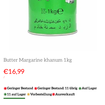
Butter Margarine khanum 1kg
Verkaufspreis
€16,99
STÜCKPREIS
PRO
/
Geringer Bestand
Geringer Bestand:
11
übrig
Auf Lager
11
auf Lager
Vorbestellung
Ausverkauft