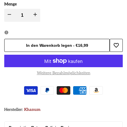
Menge
Menge
Menge
für
für
Butter
Butter
In den Warenkorb legen
-
€16,99
Zur
Margarine
Margarine
Wunsc
khanum
khanum
Weitere Bezahlmöglichkeiten
hinzu
1kg
1kg
verringern
erhöhen
Hersteller:
Hersteller:
Khanum