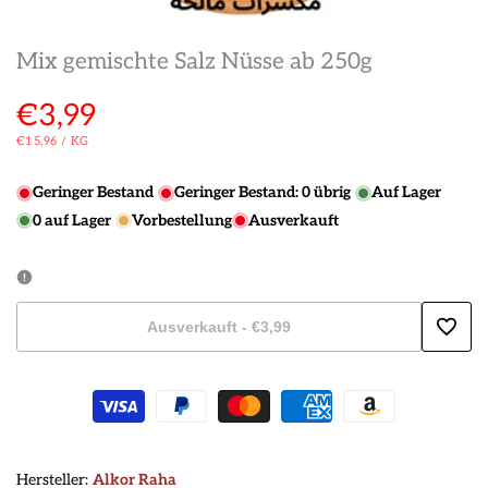
Mix gemischte Salz Nüsse ab 250g
Verkaufspreis
€3,99
STÜCKPREIS
PRO
€15,96
/
KG
Geringer Bestand
Geringer Bestand:
0
übrig
Auf Lager
0
auf Lager
Vorbestellung
Ausverkauft
Ausverkauft
-
€3,99
Zur
Wunsc
hinzu
Hersteller:
Hersteller:
Alkor Raha