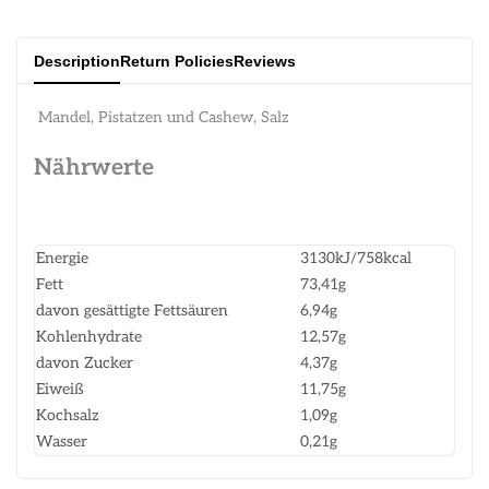
Description
Return Policies
Reviews
Mandel, Pistatzen und Cashew, Salz
Nährwerte
Energie
3130kJ/758kcal
Fett
73,41g
davon gesättigte Fettsäuren
6,94g
Kohlenhydrate
12,57g
davon Zucker
4,37g
Eiweiß
11,75g
Kochsalz
1,09g
Wasser
0,21g