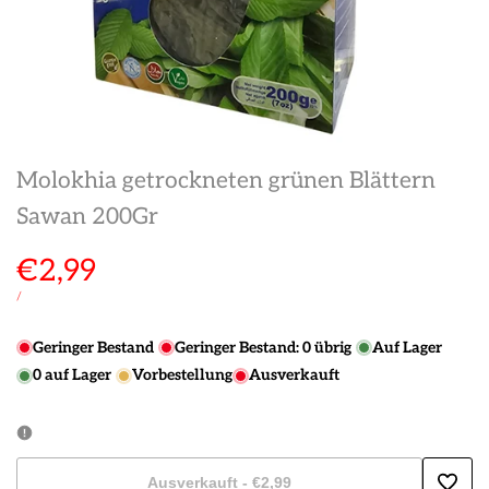
Molokhia getrockneten grünen Blättern
Sawan 200Gr
Verkaufspreis
€2,99
STÜCKPREIS
PRO
/
Geringer Bestand
Geringer Bestand:
0
übrig
Auf Lager
0
auf Lager
Vorbestellung
Ausverkauft
Ausverkauft
-
€2,99