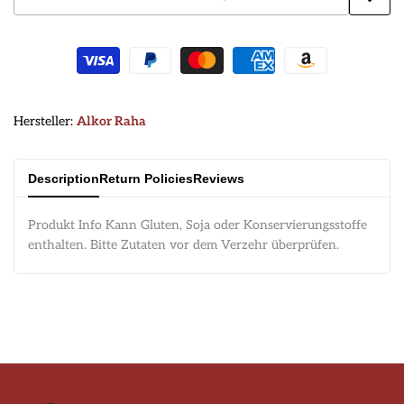
Zur
Wunsc
hinzu
Hersteller:
Hersteller:
Alkor Raha
Description
Return Policies
Reviews
Produkt Info Kann Gluten, Soja oder Konservierungsstoffe
enthalten. Bitte Zutaten vor dem Verzehr überprüfen.