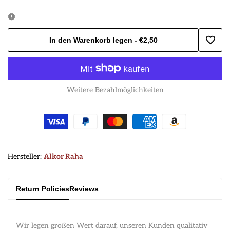
für
für
Rote
Rote
In den Warenkorb legen
-
€2,50
Zur
Paprika
Paprika
Wunsc
kalt
kalt
Weitere Bezahlmöglichkeiten
hinzu
(nicht
(nicht
scharf)
scharf)
verringern
erhöhen
Hersteller:
Hersteller:
Alkor Raha
Return Policies
Reviews
Wir legen großen Wert darauf, unseren Kunden qualitativ