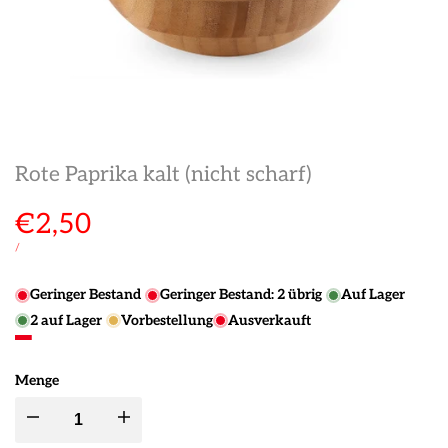
Rote Paprika kalt (nicht scharf)
Verkaufspreis
€2,50
STÜCKPREIS
PRO
/
Geringer Bestand
Geringer Bestand:
2
übrig
Auf Lager
2
auf Lager
Vorbestellung
Ausverkauft
Menge
Menge
Menge