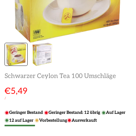
Schwarzer Ceylon Tea 100 Umschläge
Verkaufspreis
€5,49
STÜCKPREIS
PRO
/
Geringer Bestand
Geringer Bestand:
12
übrig
Auf Lager
12
auf Lager
Vorbestellung
Ausverkauft