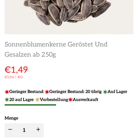
Sonnenblumenkerne Geröstet Und
Gesalzen ab 250g
Verkaufspreis
€1,49
STÜCKPREIS
PRO
€5,96
/
KG
Geringer Bestand
Geringer Bestand:
20
übrig
Auf Lager
20
auf Lager
Vorbestellung
Ausverkauft
Menge
Menge
Menge